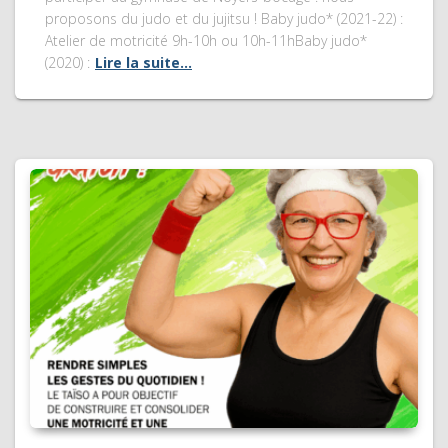
proposons du judo et du jujitsu ! Baby judo* (2021-22) :
Atelier de motricité 9h-10h ou 10h-11hBaby judo*
(2020) :
Lire la suite…