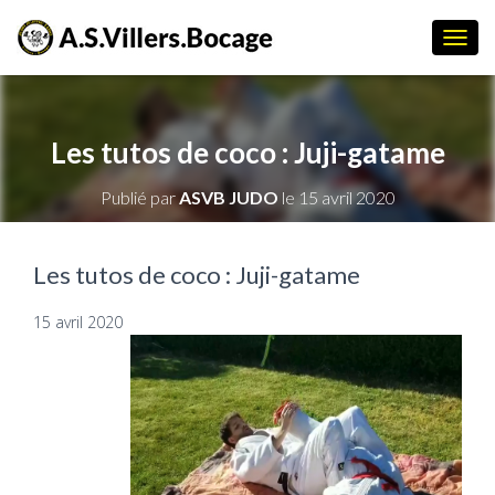
D
É
P
L
I
Les tutos de coco : Juji-gatame
E
R
Publié par
ASVB JUDO
le
15 avril 2020
L
A
N
A
Les tutos de coco : Juji-gatame
V
I
15 avril 2020
G
A
T
I
O
N