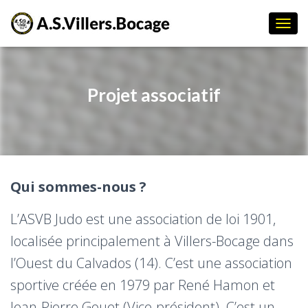
D
É
P
L
I
Projet associatif
E
R
L
A
N
A
V
Qui sommes-nous ?
I
G
L’ASVB Judo est une association de loi 1901,
A
T
localisée principalement à Villers-Bocage dans
I
O
l’Ouest du Calvados (14). C’est une association
N
sportive créée en 1979 par René Hamon et
Jean-Pierre Gouet (Vice-président). C’est un