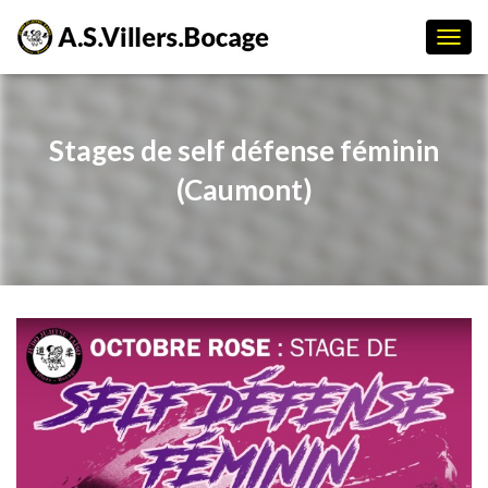
D
É
P
L
I
Stages de self défense féminin
E
R
(Caumont)
L
A
N
A
V
I
G
A
T
I
O
N