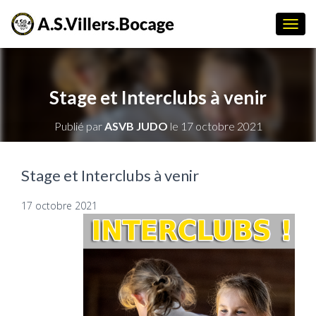
D
É
P
L
I
Stage et Interclubs à venir
E
R
Publié par
ASVB JUDO
le
17 octobre 2021
L
A
N
A
Stage et Interclubs à venir
V
I
17 octobre 2021
G
A
T
I
O
N