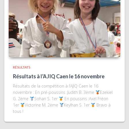
RÉSULTATS
Résultats à l’AJIQ Caen le 16 novembre
Résultats de la compétition à l’AJIQ Caen le 16
novembre : En pré-poussins :Judith B. 3ème
Ezekiel
G. 2ème
Sohan S. 1er
En poussins :Axel Fréon
1er
Victorine M. 2ème
Keylhan S. 1er
Bravo à
tous !