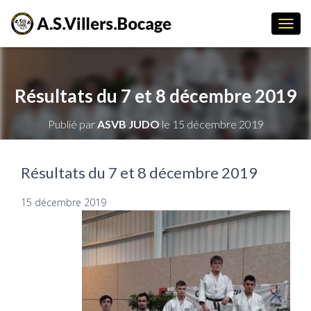
D
É
P
L
I
Résultats du 7 et 8 décembre 2019
E
R
Publié par
ASVB JUDO
le
15 décembre 2019
L
A
N
A
Résultats du 7 et 8 décembre 2019
V
I
15 décembre 2019
G
A
T
I
O
N