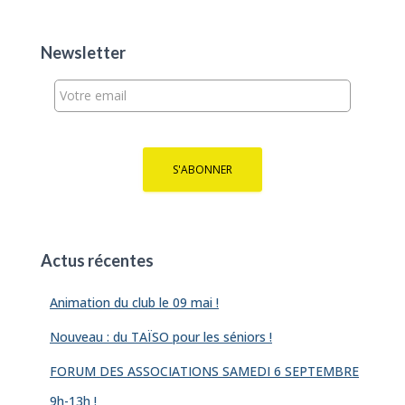
r
c
h
Newsletter
e
r
:
Actus récentes
Animation du club le 09 mai !
Nouveau : du TAÏSO pour les séniors !
FORUM DES ASSOCIATIONS SAMEDI 6 SEPTEMBRE
9h-13h !