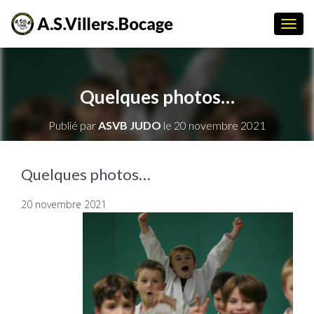
D
É
P
L
I
Quelques photos…
E
R
Publié par
ASVB JUDO
le
20 novembre 2021
L
A
N
A
Quelques photos…
V
I
20 novembre 2021
G
A
T
I
O
N