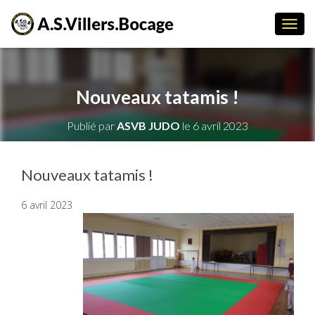
D
É
P
L
I
Nouveaux tatamis !
E
R
Publié par
ASVB JUDO
le
6 avril 2023
L
A
N
A
Nouveaux tatamis !
V
I
6 avril 2023
G
A
T
I
O
N