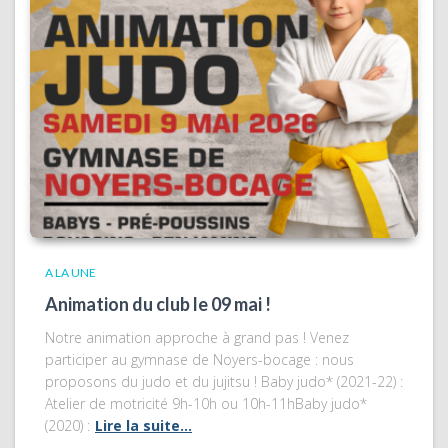
A LA UNE
Animation du club le 09 mai !
Notre animation approche à grand pas ! Venez
participer au gymnase de Noyers-bocage : nous
proposons du judo et du jujitsu ! Baby judo* (2021-22) :
Atelier de motricité 9h-10h ou 10h-11hBaby judo*
(2020) :
Lire la suite…