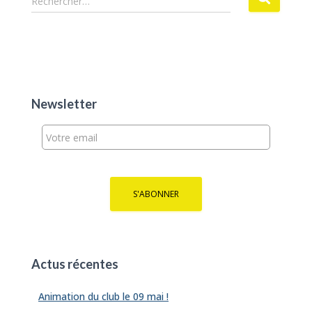
Rechercher…
e
c
h
e
r
c
h
Newsletter
e
r
:
Actus récentes
Animation du club le 09 mai !