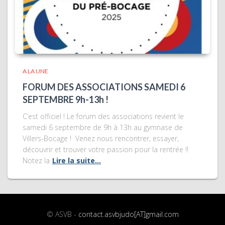
A LA UNE
FORUM DES ASSOCIATIONS SAMEDI 6
SEPTEMBRE 9h-13h !
C’est officiel ! Le forum des associations revient le
samedi 6 septembre de 9h à 13h au gymnase de
Villers-Bocage ! Venez nous rencontrer, essayer,
découvrir et trouver votre passion pour la rentrée !!
Notez la
Lire la suite…
© ASVB -
contact.asvbjudo[AT]gmail.com