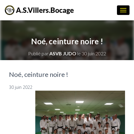
D
É
P
L
I
Noé, ceinture noire !
E
R
Publié par
ASVB JUDO
le
30 juin 2022
L
A
N
A
Noé, ceinture noire !
V
I
30 juin 2022
G
A
T
I
O
N