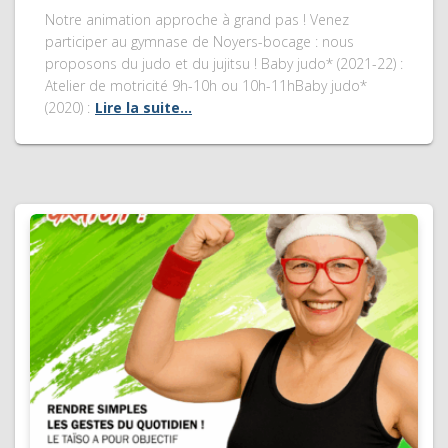
Notre animation approche à grand pas ! Venez
participer au gymnase de Noyers-bocage : nous
proposons du judo et du jujitsu ! Baby judo* (2021-22) :
Atelier de motricité 9h-10h ou 10h-11hBaby judo*
(2020) :
Lire la suite…