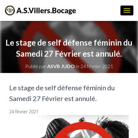
D
É
P
L
I
Le stage de self défense féminin du
E
R
Samedi 27 Février est annulé.
L
A
Publié par
ASVB JUDO
le
24 février 2021
N
A
V
I
Le stage de self défense féminin du
G
Samedi 27 Février est annulé.
A
T
I
24 février 2021
O
N