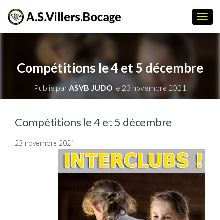
D
É
P
L
I
Compétitions le 4 et 5 décembre
E
R
Publié par
ASVB JUDO
le
23 novembre 2021
L
A
N
A
Compétitions le 4 et 5 décembre
V
I
23 novembre 2021
G
A
T
I
O
N