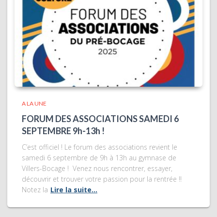
A LA UNE
FORUM DES ASSOCIATIONS SAMEDI 6
SEPTEMBRE 9h-13h !
C’est officiel ! Le forum des associations revient le
samedi 6 septembre de 9h à 13h au gymnase de
Villers-Bocage ! Venez nous rencontrer, essayer,
découvrir et trouver votre passion pour la rentrée !!
Notez la
Lire la suite…