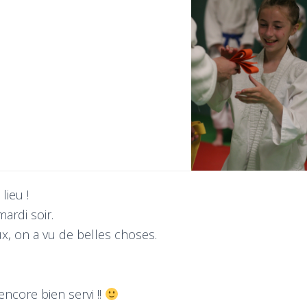
lieu !
ardi soir.
ux, on a vu de belles choses.
ncore bien servi !!